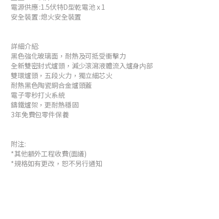
電源供應 :1.5伏特D型乾電池 x 1
安全裝置 :熄火安全裝置
詳細介紹:
黑色強化玻璃面，耐熱及可抵受衝擊力
全新雙密封式爐頭，減少滾瀉液體流入爐身内部
雙環爐頭，五段火力，獨立細芯火
耐熱黑色陶瓷銅合金爐頭蓋
電子零秒打火系統
鑄鐵爐架，更耐熱穩固
3年免費包零件保養
附注:
*其他額外工程收費(面議)
*規格如有更改，恕不另行通知