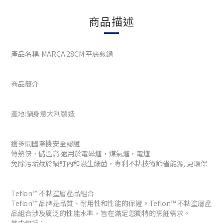
商品描述
產品名稱: MARCA 28CM 平底煎鍋
商品簡介
產地:鍋身意大利製造
獲多間國際機安全認證
傳熱快、儲溫高 適用於電磁爐，煤氣爐，電爐
免除污垢藏於鍋釘內和滋生細菌，專利不粘技術節省能源, 更環保
Teflon™ 不粘塗層產品組合
Teflon™ 品牌是品質、耐用性和性能的保證。Teflon™ 不粘塗層產
品組合涉及廣泛的性能水準，旨在滿足您獨特的烹飪需求。
其中包括：