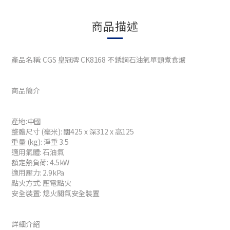
商品描述
產品名稱: CGS 皇冠牌 CK8168 不銹鋼石油氣單頭煮食爐
商品簡介
產地:中國
整體尺寸 (毫米): 闊425 x 深312 x 高125
重量 (kg): 淨重 3.5
適用氣體: 石油氣
額定熱負荷: 4.5kW
適用壓力: 2.9kPa
點火方式: 壓電點火
安全裝置: 熄火關氣安全裝置
詳細介紹