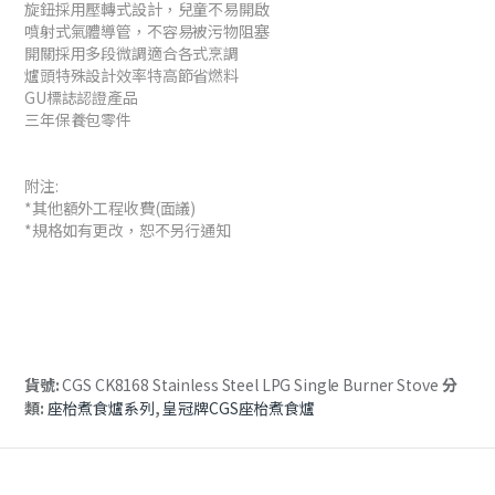
旋鈕採用壓轉式設計，兒童不易開啟
噴射式氣體導管，不容易被污物阻塞
開關採用多段微調適合各式烹調
爐頭特殊設計效率特高節省燃料
GU標誌認證產品
三年保養包零件
附注:
*其他額外工程收費(面議)
*規格如有更改，恕不另行通知
貨號:
CGS CK8168 Stainless Steel LPG Single Burner Stove
分
類:
座枱煮食爐系列
,
皇冠牌CGS座枱煮食爐