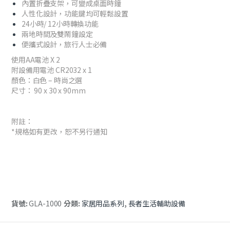
內置折疊支架，可變成桌面時鐘
人性化設計，功能鍵均可輕鬆設置
24小時/ 12小時轉換功能
兩地時間及雙鬧鐘設定
便攜式設計，旅行人士必備
使用AA電池 X 2
附設備用電池 CR2032 x 1
顏色：白色 – 時尚之選
尺寸： 90 x 30 x 90mm
附註：
*規格如有更改，恕不另行通知
貨號:
GLA-1000
分類:
家居用品系列
,
長者生活輔助設備