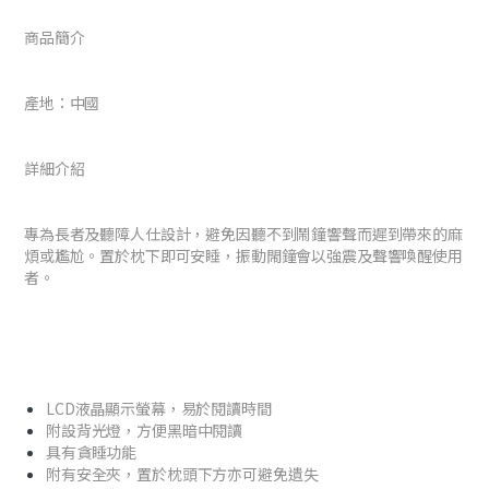
商品簡介
產地：中國
詳細介紹
專為長者及聽障人仕設計，避免因聽不到鬧鐘響聲而遲到帶來的麻
煩或尷尬。置於枕下即可安睡，振動閙鐘會以強震及聲響喚醒使用
者。
LCD液晶顯示螢幕，易於閱讀時間
附設背光燈，方便黑暗中閱讀
具有貪睡功能
附有安全夾，置於枕頭下方亦可避免遺失