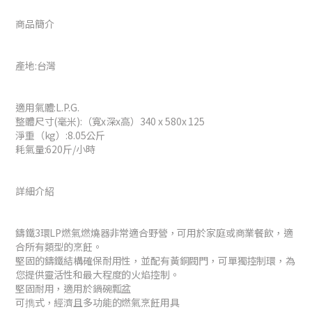
商品簡介
產地:台灣
適用氣體:L.P.G.
整體尺寸(毫米):（寬x深x高）340 x 580x 125
淨重（kg）:8.05公斤
耗氣量:620斤/小時
詳細介紹
鑄鐵3環LP燃氣燃燒器非常適合野營，可用於家庭或商業餐飲，適
合所有類型的烹飪。
堅固的鑄鐵結構確保耐用性，並配有黃銅閥門，可單獨控制環，為
您提供靈活性和最大程度的火焰控制。
堅固耐用，適用於鍋碗瓢盆
可擕式，經濟且多功能的燃氣烹飪用具