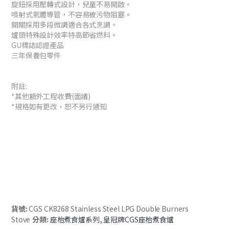
旋鈕採用壓轉式設計，兒童不易開啟。
噴射式氣體導管，不容易被污物阻塞。
開關採用多段微調適合各式烹調。
爐頭特殊設計效率特高節省燃料。
GU標誌認證產品
三年保養包零件
附註:
*其他額外工程收費(面議)
*規格如有更改，恕不另行通知
貨號:
CGS CK8268 Stainless Steel LPG Double Burners
Stove
分類:
座枱煮食爐系列
,
皇冠牌CGS座枱煮食爐